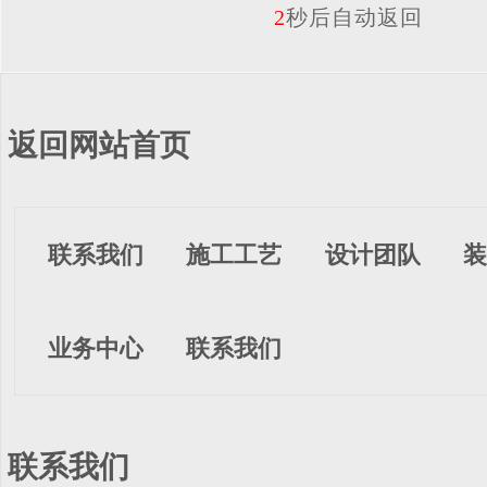
2
秒后自动返回
返回网站首页
联系我们
施工工艺
设计团队
装
业务中心
联系我们
联系我们