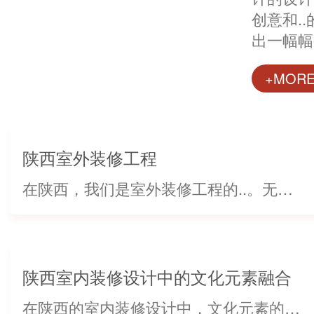
创意和.
出一幅幅
室内设计
+MOR
局和摆设
与光线的
设计师的
的室内...
陕西室外装修工程
在陕西，我们是室外装修工程的..。无论您的需求是什么样的，我们都能为您提供卓越的服务。我们深知每个项目的独特性，因此致力于为客户创造出色的室外空间。我们的团队由经验丰富的专业人士组成，他们注重细节，精...
陕西室内装修设计中的文化元素融合
在陕西的室内装修设计中，文化元素的融合起着至关重要的作用，为空间增添了独特的魅力和历史厚重感。设计师们通过融合当地的传统文化元素，赋予了室内设计更深层次的内涵。在陕西这片古老而文化底蕴深厚的土地上，室...