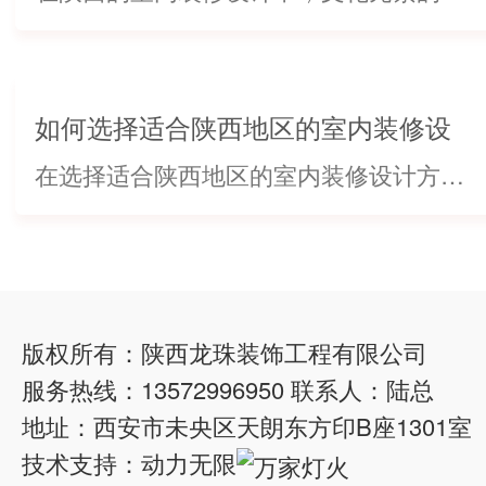
如何选择适合陕西地区的室内装修设
计方案
在选择适合陕西地区的室内装修设计方案时，首先要考虑当地的气候和文化特点。陕西地区四季分明，冬寒夏热，因此在装修中要注重保温隔热措施。同时，可以借鉴当地传统文化元素，融入到设计中，使得空间更具地域特色。其次，需根据自身喜好和生活方式选择合适的风格。比如，北欧风格简约清新，适合追求简洁舒适的人群；地中海风格则充满浪漫情调，...
版权所有：陕西龙珠装饰工程有限公司
服务热线：13572996950 联系人：陆总
地址：西安市未央区天朗东方印B座1301室
技术支持：
动力无限