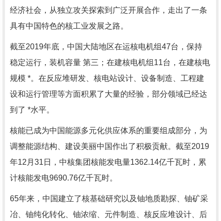
经济社会，从独立攻关探索到广泛开展合作，走出了一条
具有中国特色的核工业发展之路。
截至2019年底，中国大陆地区在运核电机组47台，保持
稳定运行，装机容量 第三；在建核电机组11台，在建核电
规模 *。在反应堆研发、核电站设计、设备制造、工程建
设和运行管理等方面积累了大量的经验，部分领域已经达
到了 *水平。
核能已成为中国能源多元化供应体系的重要组成部分，为
调整能源结构、建设美丽中国作出了积极贡献。截至2019
年12月31日，中核集团核能发电量1362.14亿千瓦时，累
计核能发电9690.76亿千瓦时。
65年来，中国建立了核基础研究以及铀地质勘探、铀矿采
冶、铀纯化转化、铀浓缩、元件制造、核反应堆设计、后