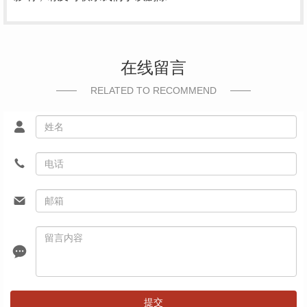
在线留言
RELATED TO RECOMMEND
提交