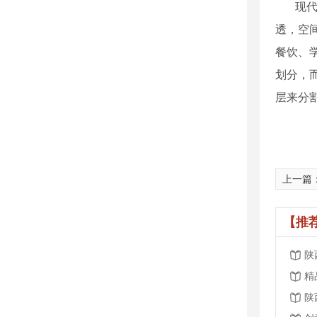
现
透，空
餐饮、
划分，
层来分
上一篇
【推
陕
精
陕